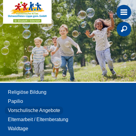

Religiöse Bildung
Papilio
Vorschulische Angebote
Elternarbeit / Elternberatung
Waldtage